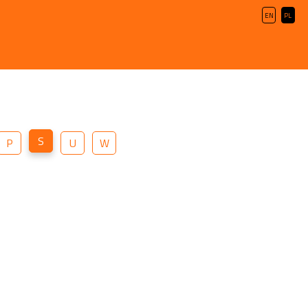
EN
PL
S
P
U
W