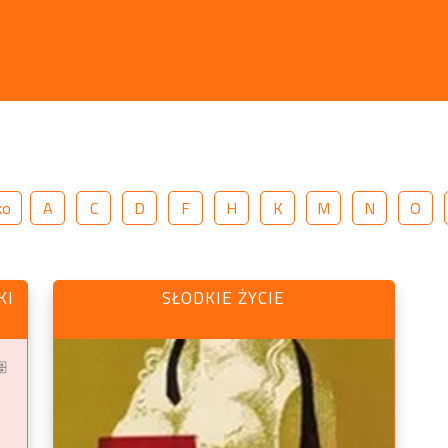
ko
A
C
D
F
H
K
M
N
O
KI
SŁODKIE ŻYCIE