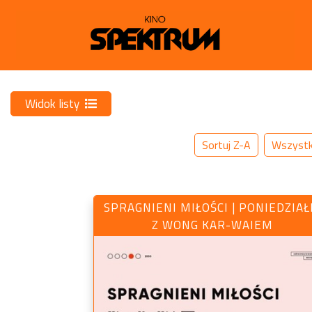
Widok listy
Sortuj Z-A
Wszyst
SPRAGNIENI MIŁOŚCI | PONIEDZIAŁ
Z WONG KAR-WAIEM