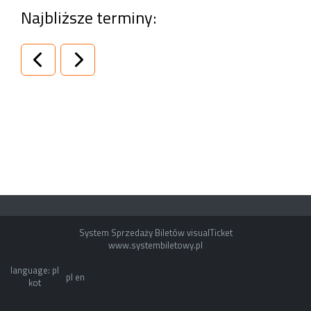
Najbliższe terminy:
System Sprzedaży Biletów visualTicket
www.systembiletowy.pl
language: pl
pl
en
kot