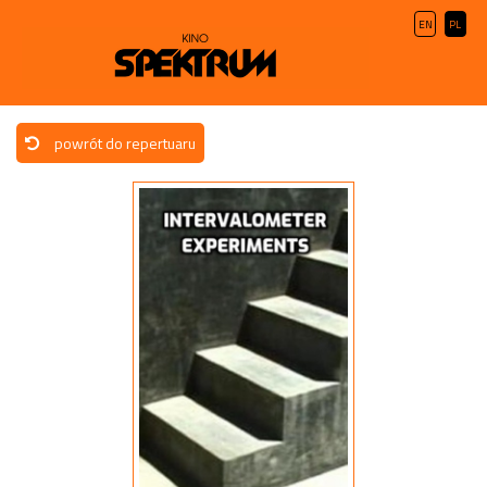
EN
PL
powrót do repertuaru