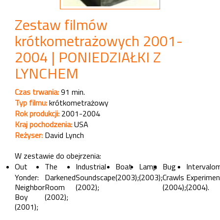
Zestaw filmów
krótkometrażowych 2001-
2004 | PONIEDZIAŁKI Z
LYNCHEM
Czas trwania:
91 min.
Typ filmu:
krótkometrażowy
Rok produkcji:
2001-2004
Kraj pochodzenia:
USA
Reżyser:
David Lynch
W zestawie do obejrzenia:
Out
The
Industrial
Boat
Lamp
Bug
Intervalo
Yonder:
Darkened
Soundscape
(2003);
(2003);
Crawls
Experimen
Neighbor
Room
(2002);
(2004);
(2004).
Boy
(2002);
(2001);