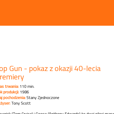
op Gun - pokaz z okazji 40-lecia
remiery
as trwania:
110 min.
k produkcji:
1986
aj pochodzenia:
Stany Zjednoczone
żyser:
Tony Scott
verick (Tom Cruise) i Goose (Anthony Edwards) to dwaj piloci mary