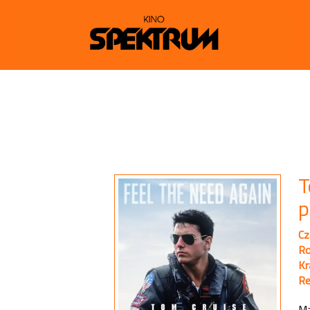
T
p
Cz
Ro
Kr
Re
Ma