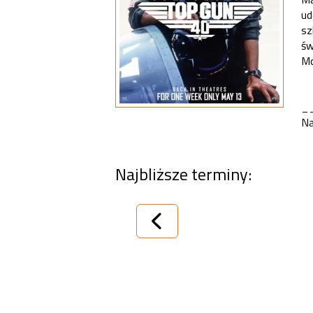
ud
sz
św
Mc
_
Na
Najbliższe terminy: