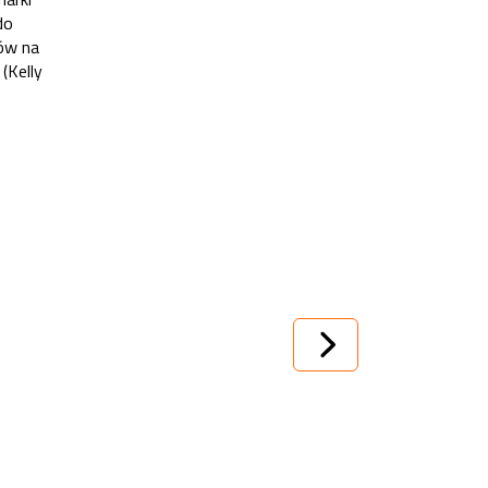
do
tów na
(Kelly