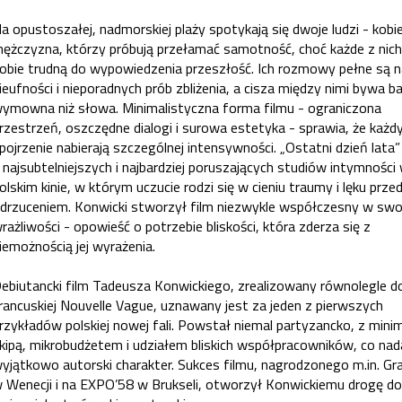
a opustoszałej, nadmorskiej plaży spotykają się dwoje ludzi - kobie
ężczyzna, którzy próbują przełamać samotność, choć każde z nich
obie trudną do wypowiedzenia przeszłość. Ich rozmowy pełne są na
ieufności i nieporadnych prób zbliżenia, a cisza między nimi bywa ba
ymowna niż słowa. Minimalistyczna forma filmu - ograniczona
rzestrzeń, oszczędne dialogi i surowa estetyka - sprawia, że każdy
pojrzenie nabierają szczególnej intensywności. „Ostatni dzień lata”
 najsubtelniejszych i najbardziej poruszających studiów intymności
olskim kinie, w którym uczucie rodzi się w cieniu traumy i lęku prze
drzuceniem. Konwicki stworzył film niezwykle współczesny w swo
rażliwości - opowieść o potrzebie bliskości, która zderza się z
iemożnością jej wyrażenia.
ebiutancki film Tadeusza Konwickiego, zrealizowany równolegle d
rancuskiej Nouvelle Vague, uznawany jest za jeden z pierwszych
rzykładów polskiej nowej fali. Powstał niemal partyzancko, z mini
kipą, mikrobudżetem i udziałem bliskich współpracowników, co na
yjątkowo autorski charakter. Sukces filmu, nagrodzonego m.in. Gra
 Wenecji i na EXPO’58 w Brukseli, otworzył Konwickiemu drogę do