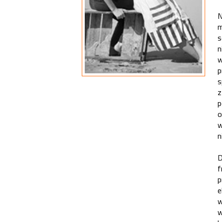
N
m
s
n
w
p
s
z
p
o
w
n
D
f
p
e
w
w