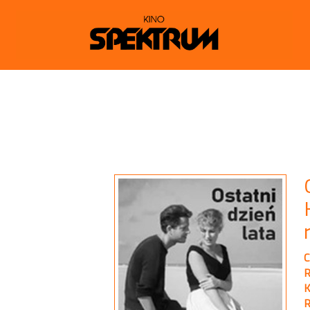
C
R
K
R