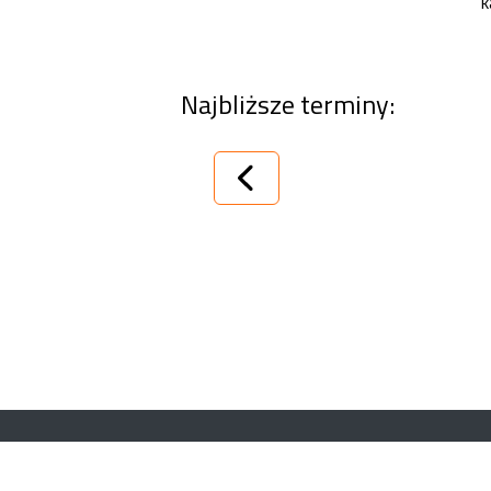
k
Najbliższe terminy:
System Sprzedaży Biletów visualTicket
www.systembiletowy.pl