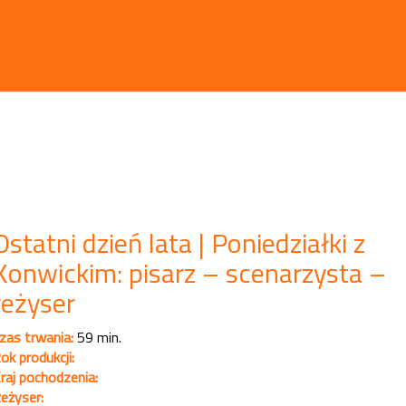
Ostatni dzień lata | Poniedziałki z
Konwickim: pisarz – scenarzysta –
reżyser
zas trwania:
59 min.
ok produkcji:
raj pochodzenia:
eżyser: