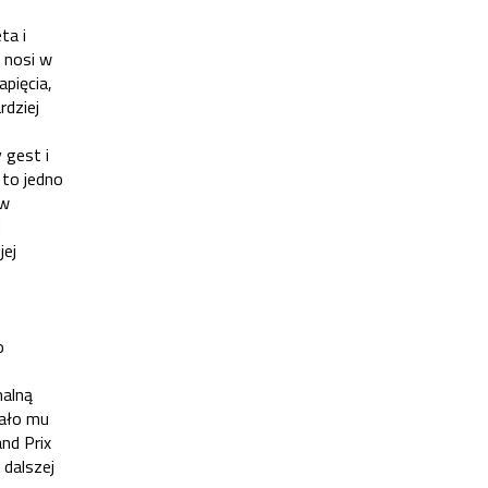
ta i
 nosi w
pięcia,
rdziej
 gest i
 to jedno
 w
d
jej
o
malną
dało mu
nd Prix
 dalszej