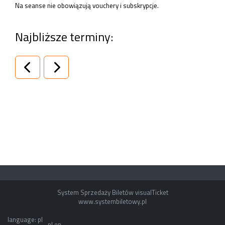
Na seanse nie obowiązują vouchery i subskrypcje.
Najbliższe terminy:
System Sprzedaży Biletów visualTicket
www.systembiletowy.pl
language: pl
pl
en