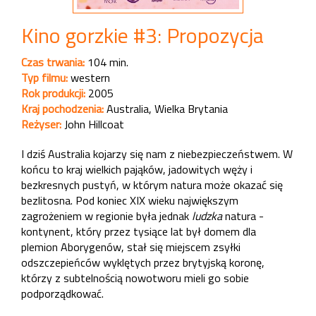
Kino gorzkie #3: Propozycja
Czas trwania:
104 min.
Typ filmu:
western
Rok produkcji:
2005
Kraj pochodzenia:
Australia, Wielka Brytania
Reżyser:
John Hillcoat
I dziś Australia kojarzy się nam z niebezpieczeństwem. W
końcu to kraj wielkich pająków, jadowitych węży i
bezkresnych pustyń, w którym natura może okazać się
bezlitosna. Pod koniec XIX wieku największym
zagrożeniem w regionie była jednak
ludzka
natura -
kontynent, który przez tysiące lat był domem dla
plemion Aborygenów, stał się miejscem zsyłki
odszczepieńców wyklętych przez brytyjską koronę,
którzy z subtelnością nowotworu mieli go sobie
podporządkować.