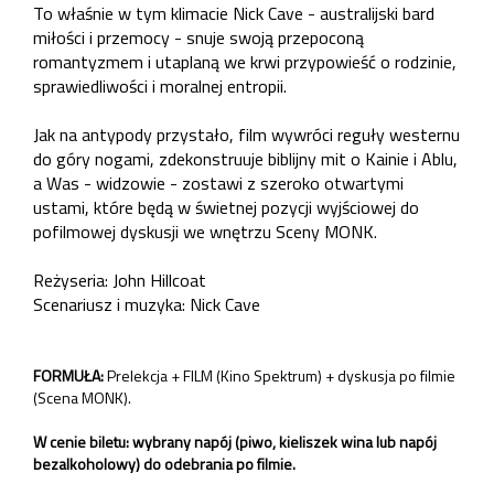
To właśnie w tym klimacie Nick Cave - australijski bard
miłości i przemocy - snuje swoją przepoconą
romantyzmem i utaplaną we krwi przypowieść o rodzinie,
sprawiedliwości i moralnej entropii.
Jak na antypody przystało, film wywróci reguły westernu
do góry nogami, zdekonstruuje biblijny mit o Kainie i Ablu,
a Was - widzowie - zostawi z szeroko otwartymi
ustami, które będą w świetnej pozycji wyjściowej do
pofilmowej dyskusji we wnętrzu Sceny MONK.
Reżyseria: John Hillcoat
Scenariusz i muzyka: Nick Cave
FORMUŁA:
Prelekcja + FILM (Kino Spektrum) + dyskusja po filmie
(Scena MONK).
W cenie biletu: wybrany napój (piwo, kieliszek wina lub napój
bezalkoholowy) do odebrania po filmie.