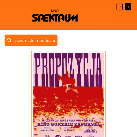
EN
PL
powrót do repertuaru