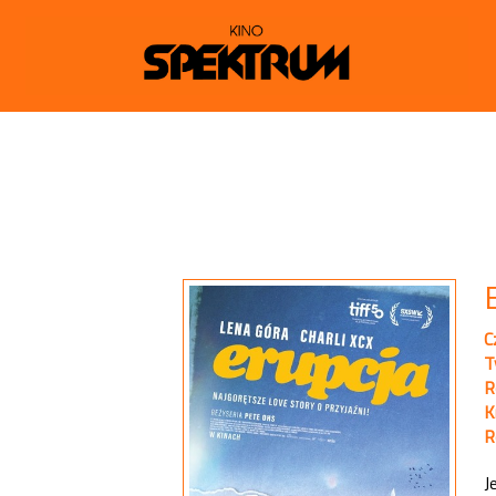
C
T
R
K
R
J