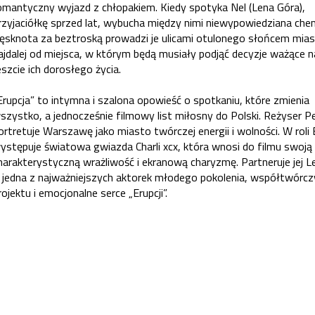
omantyczny wyjazd z chłopakiem. Kiedy spotyka Nel (Lena Góra),
rzyjaciółkę sprzed lat, wybucha między nimi niewypowiedziana chem
ęsknota za beztroską prowadzi je ulicami otulonego słońcem mias
ajdalej od miejsca, w którym będą musiały podjąć decyzje ważące n
eszcie ich dorosłego życia.
Erupcja” to intymna i szalona opowieść o spotkaniu, które zmienia
szystko, a jednocześnie filmowy list miłosny do Polski. Reżyser 
ortretuje Warszawę jako miasto twórczej energii i wolności. W roli
ystępuje światowa gwiazda Charli xcx, która wnosi do filmu swoją
harakterystyczną wrażliwość i ekranową charyzmę. Partneruje jej L
 jedna z najważniejszych aktorek młodego pokolenia, współtwórcz
rojektu i emocjonalne serce „Erupcji”.