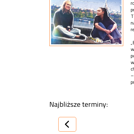
r
p
T
n
r
„
w
p
w
c
–
p
Najbliższe terminy: