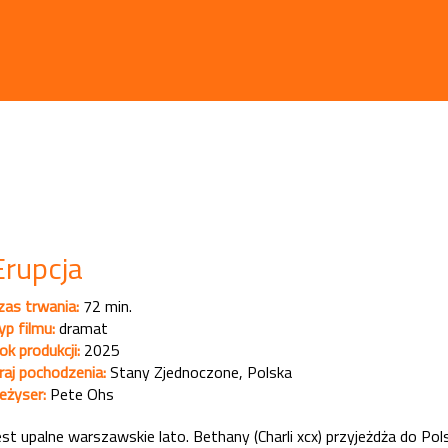
Erupcja
zas trwania:
72 min.
yp filmu:
dramat
ok produkcji:
2025
raj pochodzenia:
Stany Zjednoczone, Polska
eżyser:
Pete Ohs
est upalne warszawskie lato. Bethany (Charli xcx) przyjeżdża do Pols