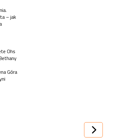
ia.
ta – jak
a
Pete Ohs
 Bethany
ena Góra
yni